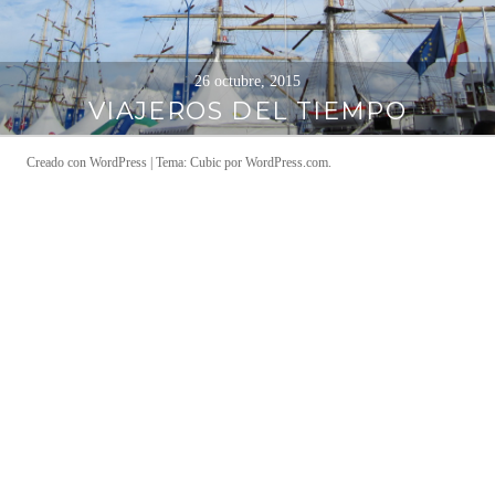
a
l
26 octubre, 2015
VIAJEROS DEL TIEMPO
Creado con WordPress
|
Tema: Cubic por
WordPress.com
.